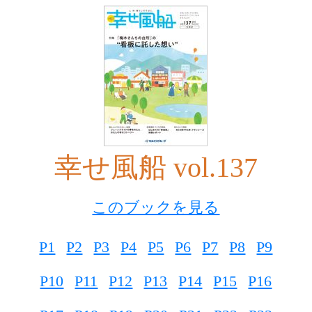
幸せ風船 vol.137
このブックを見る
P1
P2
P3
P4
P5
P6
P7
P8
P9
P10
P11
P12
P13
P14
P15
P16