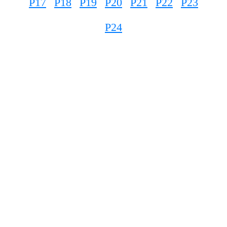
P17
P18
P19
P20
P21
P22
P23
P24