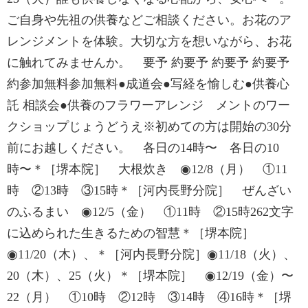
ご自身や先祖の供養などご相談ください。お花のア
レンジメントを体験。大切な方を想いながら、お花
に触れてみませんか。 要予 約要予 約要予 約要予
約参加無料参加無料●成道会●写経を愉しむ●供養心
託 相談会●供養のフラワーアレンジ メントのワー
クショップじょうどうえ※初めての方は開始の30分
前にお越しください。 各日の14時〜 各日の10
時〜＊［堺本院］ 大根炊き ◉12/8（月） ①11
時 ②13時 ③15時＊［河内長野分院］ ぜんざい
のふるまい ◉12/5（金） ①11時 ②15時262文字
に込められた生きるための智慧＊［堺本院］
◉11/20（木）、＊［河内長野分院］◉11/18（火）、
20（木）、25（火）＊［堺本院］ ◉12/19（金）〜
22（月） ①10時 ②12時 ③14時 ④16時＊［堺