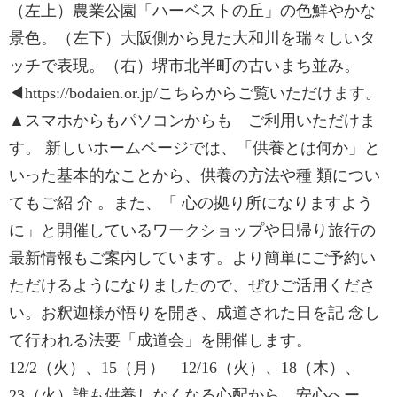
（左上）農業公園「ハーベストの丘」の色鮮やかな
景色。（左下）大阪側から見た大和川を瑞々しいタ
ッチで表現。（右）堺市北半町の古いまち並み。
◀https://bodaien.or.jp/こちらからご覧いただけます。
▲スマホからもパソコンからも ご利用いただけま
す。 新しいホームページでは、「供養とは何か」と
いった基本的なことから、供養の方法や種 類につい
てもご紹 介 。また、「 心の拠り所になりますよう
に」と開催しているワークショップや日帰り旅行の
最新情報もご案内しています。より簡単にご予約い
ただけるようになりましたので、ぜひご活用くださ
い。お釈迦様が悟りを開き、成道された日を記 念し
て行われる法要「成道会」を開催します。
12/2（火）、15（月） 12/16（火）、18（木）、
23（火）誰も供養しなくなる心配から、安心へー。