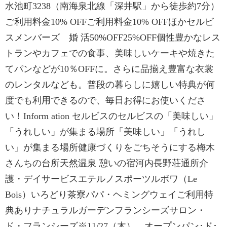
水池町3238（南海泉北線「深井駅」から徒歩約7分）
ご利用料金10% OFFご利用料金10% OFFほかセルビ
スメンバーズ 婚 活50%OFF25%OFF個性豊かなレス
トランやカフェでの食事、美味しいケーキや焼きた
てパンなどが10％OFFに。さらに品揃え豊富な衣裳
のレンタルなども。普段の暮らしに嬉しい特典が何
度でも利用できるので、毎日お得にお使いくださ
い！Inform ation セルビスのセルビスの「美味しい」
「うれしい」が集まる場所「美味しい」「うれし
い」が集まる場所健康づくりをごちそうにする梅木
さんちの台所天然温泉 憩いの宿河内長野荘通所介
護・デイサービスエテルノスポーツルボワ（Le
Bois）いろどり茶寮パパ・ヘミングウェイご利用特
典ありナチュラルガーデンフランシーズサロン・
ド・フランシーズ※11/27（木） オープンパン･ド･