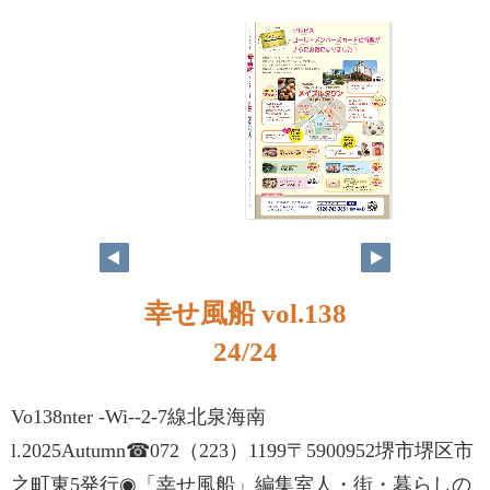
幸せ風船 vol.138
24/24
Vo138nter -Wi--2-7線北泉海南
l.2025Autumn☎072（223）1199〒5900952堺市堺区市
之町東5発行◉「幸せ風船」編集室人・街・暮らしの