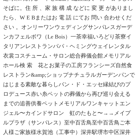
そばに。住 所 、家 族 構 成 などに 変 更 がありまし
たら、W E Bまたはお 電 話 にてお 問い 合わせくだ
さい 。オンリーワンウェディングサンパレスガーデ
ンカフェルボワ（Le Bois）一茶幸福いろどり茶寮イ
タリアンレストランパパ・ヘミングウェイレンタル
衣裳コスチューム・サロン総合葬儀会館メモリアル
ホール検 索 花とお菓子の工房フランシーズ自然食
レストラン&amp;ショップナチュラルガーデンパンで
はじまる素敵な暮らしパン・ド・エッセ縁結びのプ
ロデュース赤い糸ペットの葬儀から再び巡り会える
までの追善供養ペットメモリアルワンキャットエン
ジェル〜カインドサロン 虹のたもと〜→→メイプ
ルプラザ（サンパレス）至中百舌鳥至中百舌鳥ご本
人様ご家族様水賀池（工事中）深井駅堺市中区深井