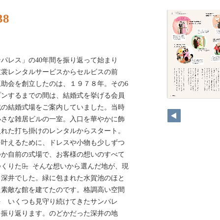
38
パレス」の40年間を振り返って始まり
衣裳レンタルサービスからセルビスの前
助会を創立したのは、１９７８年。その6
プンするまでの間は、結婚式を挙げる会員
域の結婚式場をご案内していました。当時
小さな雑居ビルの一室。入口を華やかに飾
入れた打ち掛けのレンタルからスタート。
を叶えるために、ドレスや小物も少しずつ
つか自前の式場で、お客様の想いのすべて
くりたい̶。そんな想いから選んだ地が、現
る深井でした。緑に包まれた水賀池のほと
た素敵な館を建てたのです。格調高い空間
を いくつも見守り続けてきたサンパレ
を振り返ります。のどかだった深井の地