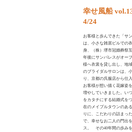
幸せ風船 vol.1
4/24
お客様と歩んできた「サン
は、小さな雑居ビルでの
身、（株）堺市冠婚葬祭互
年後にサンパレスがオー
様へ衣裳を貸し出し、地
のブライダルサロンは、
り、京都の呉服店から仕
お客様が想い描く花嫁姿
増やしていきました。い
をカタチにする結婚式をつ
在のメイプルタウンのあ
りに、こだわりの詰まっ
で、幸せなお二人の門出
ス。 その40年間の歩み