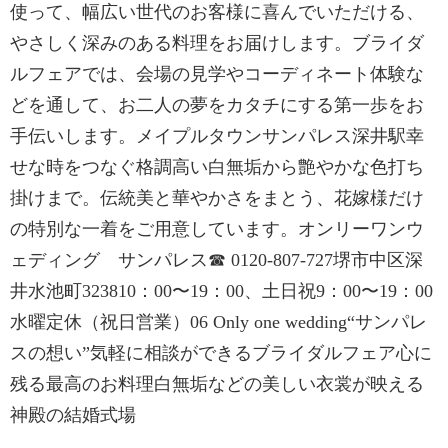
使って、幅広い世代のお客様に喜んでいただける、
やさしく深みのある料理をお届けします。ブライダ
ルフェアでは、会場の見学やコーディネート体験な
どを通して、お二人の夢をカタチにする第一歩をお
手伝いします。メイプルタウンサンパレス深井駅幸
せな時をつなぐ格調高い白無垢から艶やかな色打ち
掛けまで。伝統美と華やかさをまとう、花嫁様だけ
の特別な一着をご用意しています。オンリーワンウ
ェディング サンパレス☎ 0120-807-727堺市中区深
井水池町323810：00〜19：00、土日祝9：00〜19：00
水曜定休（祝日営業）06 Only one wedding“サンパレ
スの想い”気軽に相談ができるブライダルフェア心に
残る最高のお料理白無垢などの美しい衣裳が映える
神殿の結婚式場