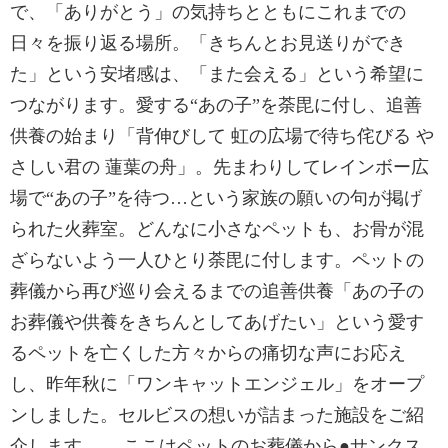
で、「ありがとう」の気持ちとともにこれまでの
日々を振り返る場所。「きちんとお見送りができ
た」という安堵感は、「また会える」という希望に
つながります。愛する“あの子”を荼毘に付し、追善
供養の始まり「背伸びして 虹の広場で待ち侘びる や
さしい君の 蓮葉の舟」。先まわりしてレインボー広
場で“あの子”を待つ…という家族の願いの句が掲げ
られた火葬室。どんなに小さなペットも、お骨が混
ざらないよう一人ひとり荼毘に付します。ペットの
葬儀から再び巡り会えるまでの追善供養「あの子の
お葬儀や供養をきちんとしてあげたい」という愛す
るペットを亡くした方々からの痛切な声にお応え
し、昨年秋に「ワンキャットエンジェル」をオープ
ンしました。セルビスの想いが詰まった施設をご紹
介します。 ここはペットのお葬儀から●サンクス