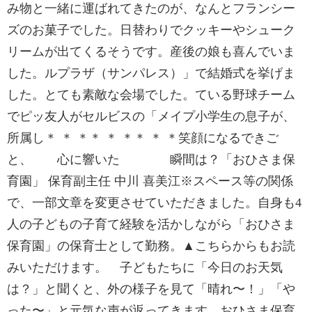
み物と一緒に運ばれてきたのが、なんとフランシー
ズのお菓子でした。日替わりでクッキーやシューク
リームが出てくるそうです。産後の娘も喜んでいま
した。ルプラザ（サンパレス）」で結婚式を挙げま
した。とても素敵な会場でした。ている野球チーム
でピッ友人がセルビスの「メイプ小学生の息子が、
所属し＊ ＊ ＊＊ ＊ ＊＊ ＊ ＊笑顔になるできご
と、 心に響いた 瞬間は？「おひさま保
育園」 保育副主任 中川 喜美江※スペース等の関係
で、一部文章を変更させていただきました。自身も4
人の子どもの子育て経験を活かしながら「おひさま
保育園」の保育士として勤務。▲こちらからもお読
みいただけます。 子どもたちに「今日のお天気
は？」と聞くと、外の様子を見て「晴れ〜！」「や
った〜」と元気な声が返ってきます。おひさま保育